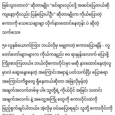
ဖြစ်သွားတာလဲ” ဆိုတာမျိုး၊ “ခင်ဗျားလုပ်လို့ အဆင်ပြေတယ်ဆို
ကျနော့ကိုလည်း ပြန်ပြောပါဦး” ဆိုတာမျိုးက ကိုယ်ပြောတဲ့
စကားကို သေသေချာချာ လိုက်နားထောင်နေတုန်း ပဲ ဆိုတဲ့
သက်သေ။
၅။ လူနှစ်ယောက်ကြား ဘယ်လိုမှ မမျှတတဲ့ စကားပြောချိန် – လူ
တော်တော်များများက ကိုယ်ကချည်း ၈၀ ရာနှုန်းလောက် ပြောဖို့
ကြိုးစားကြတယ်။ ဘယ်လိုစကားဝိုင်းမှာ မဆို နားထောင်နေတဲ့လူ
မှာလဲ ဆွေးနွေးနေတဲ့ အကြောင်းအရာနဲ့ ပတ်သက်ပြီး ပြောစရာ
အကြောင်းကိစ္စတွေ ရှိနေတယ်ဆိုတာ အမြဲလိုမှန်တဲ့
အချက်အလက်တစ်ခု ပါ။ သူတို့ရဲ့ ကိုယ်ပိုင် အမြင်၊ သတင်း
အချက်အလက်၊ နဲ့ အတွေ့အကြုံ တွေကို စကားဝိုင်းထဲကို
ဖြည့်စွက်ချင်ပါတယ်။ အဲ့လိုမှ ဝင်မပြောရရင်၊ သူတို့ စကားဝိုင်းကို