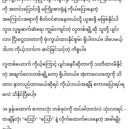
ကို အတင်းပြောင်းဖို့ မကြိုးစားရုံနဲ့ ကိုယ်ပြောနေတဲ့
အကြောင်းအရာကို စိတ်ဝင်စားနေတယ်လို့ ယူဆဖို့ မဖြစ်နိုင်ပါ
ဘူး။ လူမှုဆက်ဆံရေး ကျွမ်းကျင်တဲ့ လူတစ်ချို့ဆို သူတို့ ပျင်း
လာ၊ ငြီးငွေ့လာတာကို ဖုံးကွယ်ထားနိုင်စွမ်း ရှိပါတယ်။ ဒါပေမယ့်
ဒါဟာ ကိုယ့်ဘက်က ဆင်ခြင်သင့်တဲ့ ကိစ္စပါ။
လူတစ်ယောက် ကိုယ့်ကြောင့် ပျင်းနေပီဆိုတာကို သတိထားမိနိုင်
တဲ့ အချက်လေးတစ်ချို့တော့ ရှိပါတယ်။ အဲ့တာလေးတွေကို သိ
ထား၊ နားလည်ထားမယ်ဆိုရင် ကိုယ်ဘယ်အချိန် စကားပြောရပ်ရ
မလဲ သိနိုင်ပြီပေါ့။
၁။ ခွန်းထောက် စကားလုံး တစ်ခုပဲကို ထပ်ခါတလဲလဲ သုံးလာရင် –
တချိန်လုံး “သြော်” “သြော်” နဲ့ လိုက်ထောက်ပေးနေတဲ့ အခါမျိုး