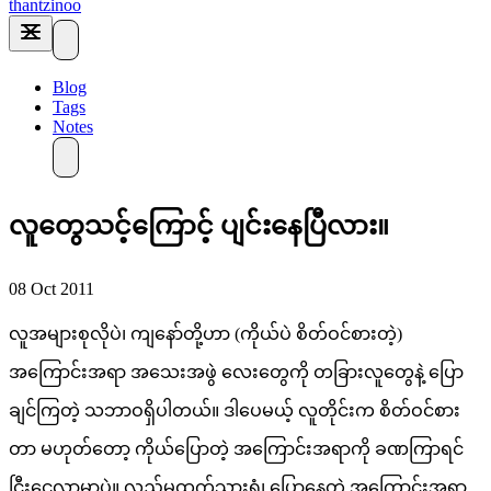
thantzinoo
Blog
Tags
Notes
လူတွေသင့်ကြောင့် ပျင်းနေပြီလား။
08 Oct 2011
လူအများစုလိုပဲ၊ ကျနော်တို့ဟာ (ကိုယ်ပဲ စိတ်ဝင်စားတဲ့)
အကြောင်းအရာ အသေးအဖွဲ လေးတွေကို တခြားလူတွေနဲ့ ပြော
ချင်ကြတဲ့ သဘာဝရှိပါတယ်။ ဒါပေမယ့် လူတိုင်းက စိတ်ဝင်စား
တာ မဟုတ်တော့ ကိုယ်ပြောတဲ့ အကြောင်းအရာကို ခဏကြာရင်
ငြီးငွေ့လာမှာပဲ။ လှည့်မထွက်သွားရုံ၊ ပြောနေတဲ့ အကြောင်းအရာ