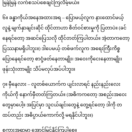
မြန်မြန် လက်စသပ်စေချင်ကြလိမ့်မယ်။
၆။ ခန္ဓာကိုယ်အနေအထားအရ – ပြောမယ့်လူက နားထောင်မယ့်
လူနဲ့ မျက်နှာချင်းဆိုင် ထိုင်တာဟာ စိတ်ဝင်စားမှုကို ပြတာပဲ။ (ခင်
နေရင်တော့ အဆင်ပြေသလို ထိုင်တတ်ကြပါတယ်။ အဲ့တာကတော့
ပြဿနာမရှိပါဘူး။) ဒါပေမယ့် တစ်ဖက်လူက အရေးကြီးကိစ္စ
ပြောနေရင်တော့ စာငုံ့ဖတ်နေတာမျိုး၊ အဝေးကိုငေးနေတာမျိုး၊
ဖုန်းသုံးတာမျိုး သိပ်မလုပ်အပ်ပါဘူး။
၇။ မှီနေလား – လူတစ်ယောက်က ပျင်းလာရင် နည်းနည်းလေး
ကိုယ်ကို နောက်မှီတတ်ကြတယ်။ (အဓိကကတော့ အစည်းအဝေး
တွေမှာပေါ့။ အပြင်မှာ သူငယ်ချင်းတွေနဲ့ တွေ့ရင်တော့ ဒါကို တ
ထပ်တည်း အဓိပ္ပာယ်ကောက်လို့ မရနိုင်ပါဘူး။)
စကားအရာမှာ အောင်မြင်နိုင်ကြပါစေ။