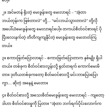
ပေါ့။
၂။ အင်မတန် ရိုးတဲ့ မေးခွန်းတွေ မေးလာရင် – “အဲ့တာ
ဘယ်တုန်းက ဖြစ်တာလဲ” တို့… “မင်းဘယ်သွားတာလဲ” တို့လို
အပေါ်ယံမေးခွန်းတွေ မေးလာရင်ပေါ့။ တကယ်စိတ်ဝင်စားရင် ပို
ပြီးလေးနက်တဲ့ တိတိကျကျနိုင်တဲ့ မေးခွန်းတွေ မေးတတ်ကြ
တယ်။
၃။ စကားဖြတ်ပြောလာရင် – စကားဖြတ်ပြောတာက နှစ်မျိုး ရှိပါ
တယ်။ တစ်ခုက စိတ်ဝင်စားလွန်းလို့ ရုတ်တရက် ကောက်မေးမိ
တာ။ ဒုတိယတစ်ခုကတော့ စိတ်မဝင်စားလို့ မင်းဘာပြောပြော
ကွာ… ဆိုတဲ့ အနေနဲ့ မေးတာ။
၄။ စိတ်ဝင်စားလို့ အသေးစိတ်မေးခွန်းတွေ မေးလာရင် – ကျတော့
ဒါဟာ စိတ်ဝင်စားမှုကို ပြတာ။ “အဲ့တာ ဘက်ရက်ပိုင်းလောက်က