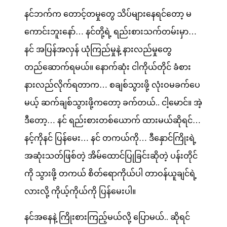
နင်ဘက်က တောင့်တမှုတွေ သိပ်များနေရင်တော့ မ
ကောင်းဘူးနော်… နင်တို့ရဲ့ ရည်းစားသက်တမ်းမှာ…
နင် အပြန်အလှန် ယုံကြည်မှုနဲ့ နားလည်မှုတွေ
တည်ဆောက်ရမယ်။ နောက်ဆုံး ငါကိုယ်တိုင် ခံစား
နားလည်လိုက်ရတာက… စချစ်သွားဖို့ လုံးဝမခက်ပေ
မယ့် ဆက်ချစ်သွားဖို့ကတော့ ခက်တယ်.. ငါ့မောင်။ အဲ့
ဒီတော့… နင် ရည်းစားတစ်ယောက် ထားမယ်ဆိုရင်…
နင့်ကိုနင် ပြန်မေး… နင် တကယ်ကို… ဒီနှောင်ကြိုးရဲ့
အဆုံးသတ်ဖြစ်တဲ့ အိမ်ထောင်ပြုခြင်းဆိုတဲ့ ပန်းတိုင်
ကို သွားဖို့ တကယ် စိတ်ရောကိုယ်ပါ တာဝန်ယူချင်ရဲ့
လားလို့ ကိုယ့်ကိုယ်ကို ပြန်မေးပါ။
နင်အနေနဲ့ ကြိုးစားကြည့်မယ်လို့ ပြောမယ်.. ဆိုရင်