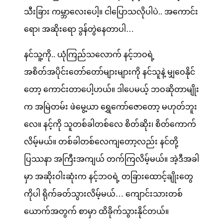
သီးခြား ကမ္ဘာလေးပေါ့။ ငါပြောသလိုပါပဲ.. အကောင်း
ရော၊ အဆိုးရော ဒွန်တွဲနေတာပါ…
နင်သူ့ကို.. ယုံကြည်သလောက် နင့်ဘဝရဲ့
အစိတ်အပိုင်းတော်တော်များများကို နင်သူနဲ့ မျှဝေနိုင်
တော့ ကောင်းတာပေါ့ဟယ်။ ဒါပေမယ့် ဘဝဆိုတာမျိုး
က အမြဲတမ်း ဖဲမွေ့ယာ ရွှေကော်ဇောတော့ မဟုတ်ဘူး
လေ။ နင့်ကို သူတစ်ခါတစ်လေ စိတ်ဆိုး၊ စိတ်ကောက်
လိမ့်မယ်။ တစ်ခါတစ်လေကျတော့လည်း နင်တို့
ပြဿနာ အကြီးအကျယ် တက်ကြလိမ့်မယ်။ အဲ့ဒီအခါ
မှာ အဆိုးဝါးဆုံးက နင့်ဘဝရဲ့ တခြားထောင့်ချိုးတွေ
ကိုပါ ရိုက်ခတ်သွားလိမ့်မယ်… ကျောင်းသားတစ်
ယောက်အတွက် စာမှာ ထိခိုက်သွားနိုင်တယ်။