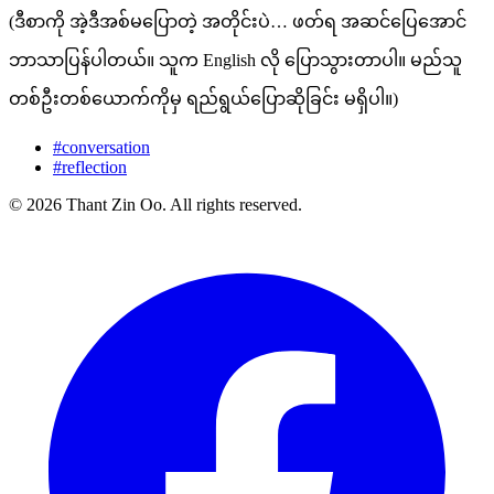
(ဒီစာကို အဲ့ဒီအစ်မပြောတဲ့ အတိုင်းပဲ… ဖတ်ရ အဆင်ပြေအောင်
ဘာသာပြန်ပါတယ်။ သူက English လို ပြောသွားတာပါ။ မည်သူ
တစ်ဦးတစ်ယောက်ကိုမှ ရည်ရွယ်ပြောဆိုခြင်း မရှိပါ။)
#conversation
#reflection
© 2026 Thant Zin Oo. All rights reserved.