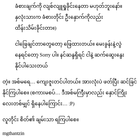
ခံစားချက်ကို လျစ်လျူရှုခိုင်းနေတာ မဟုတ်ဘူးနော်။
နှလုံးသားက ခံစားတိုင်း ဦးနှောက်ကိုလည်း
ထိန်းသိမ်းခိုင်းတာ။)
ငါဖြေချင်တာတွေတော့ ဖြေထားတယ်။ မေးခွန်းနဲ့လွဲ
နေရင်တော့ Sorry ပါ။ နင်ဆန္ဒရှိရင် ငါနဲ့ ဆက်ဆွေးနွေး
နိုင်ပါသေးတယ်
တဲ့။ အစ်မရေ… ကျေးဇူးတင်ပါတယ်။ အားလုံးပဲ ဖတ်ပြီး ဆင်ခြင်
နိုင်ကြပါစေ။ (စကားမစပ်… ဒီအစ်မကြီးမှာလည်း နှောင်ကြိုး
လေးတစ်မျှင် ရှိနေပါကြောင်း… :P)
လူတိုင်း စိတ်၏ ချမ်းသာ ရကြပါစေ။
mgthantzin