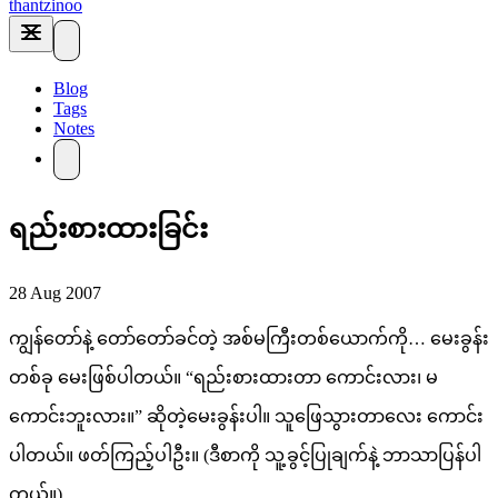
thantzinoo
Blog
Tags
Notes
ရည်းစားထားခြင်း
28 Aug 2007
ကျွန်တော်နဲ့ တော်တော်ခင်တဲ့ အစ်မကြီးတစ်ယောက်ကို… မေးခွန်း
တစ်ခု မေးဖြစ်ပါတယ်။ “ရည်းစားထားတာ ကောင်းလား၊ မ
ကောင်းဘူးလား။” ဆိုတဲ့မေးခွန်းပါ။ သူဖြေသွားတာလေး ကောင်း
ပါတယ်။ ဖတ်ကြည့်ပါဦး။ (ဒီစာကို သူ့ခွင့်ပြုချက်နဲ့ ဘာသာပြန်ပါ
တယ်။)