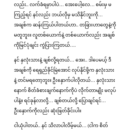
လည်း.. လက်ခံရမှာပါပဲ… အေးပေါ့လေ… စမ်းမှ မ
ကြည့်ရင် နင်လည်း ဘယ်လိုမှ မသိနိုင်ဘူးကို…
အချစ်က ဆန်းကြယ်ပါတယ်ဟာ.. တခြားဟာတွေနဲ့ကို
မတူဘူး။ လူတစ်ယောက်နဲ့ တစ်ယောက်လည်း အချစ်
ကိုမြင်ပုံချင်း ကွဲပြားကြတယ်….
နင် နှလုံးသားနဲ့ ချစ်လို့ရတယ်… အေး.. ဒါပေမယ့် ဒီ
အချစ်ကို ရေရှည်ခိုင်မြဲအောင် လုပ်နိုင်ဖို့က နှလုံးသား
နဲ့ တင်မရတော့ဘူး။ ဦးနှောက်ပါလိုတယ်… နှလုံးသား
နောက် စိတ်ခံစားချက်နောက်ကိုပဲ လိုက်တာမျိုး မလုပ်
ပါနဲ့။ ရင်ခုန်လာလို့… ချစ်တယ်လို့ ပြောချင်ရင်…
ဦးနှောက်ကိုလည်း ဆုံးဖြတ်ခိုင်းပါ။
ငါယုံပါတယ်.. နင် သိလာပါလိမ့်မယ်… (ငါက စိတ်