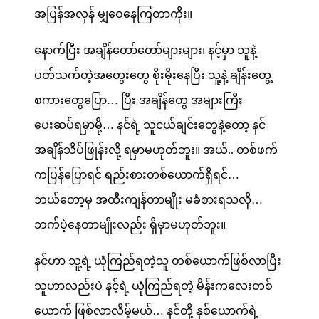
အပြန်အလှန် မျှဝေနေကြတာကိုး။
နောက်ပြီး အချိန်တော်တော်များများ၊ နင့်မှာ သူနဲ့
ပတ်သက်တဲ့အတွေးတွေ စိုးမိုးနေပြီး သူ့နဲ့ ချိန်းတွေ့
စကားတွေပြော… ပြီး အချိန်တွေ အများကြီး
ပေးဆပ်ရမှာမို့… နင်ရဲ့ သူငယ်ချင်းတွေနဲ့တော့ နင်
အချိန်သိပ်ဖြုန်းလို့ ရမှာမဟုတ်ဘူး။ အယ်.. တစ်ဖက်
ကပြန်ပြောရင် ရည်းစားတစ်ယောက်ရှိရင်…
ဘယ်တော့မှ အထီးကျန်တာမျိုး မခံစားရသလို…
ဘက်ပဲ့နေတာမျိုးလည်း ရှိမှာမဟုတ်ဘူး။
နင်ဟာ သူ့ရဲ့ ယုံကြည်ရတဲ့သူ တစ်ယောက်ဖြစ်လာပြီး
သူဟာလည်းပဲ နင့်ရဲ့ ယုံကြည်ရတဲ့ မိန်းကလေးတစ်
ယောက် ဖြစ်လာလိမ့်မယ်… နင်တို့ နှစ်ယောက်ရဲ့