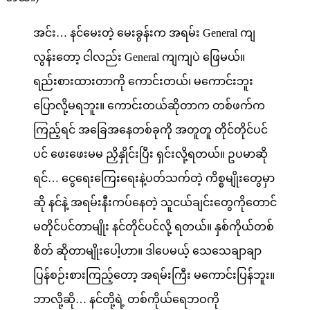
အင်း… နင်မေးတဲ့ မေးခွန်းက အရမ်း General ကျ
လွန်းတော့ ငါလည်း General ကျကျပဲ ဖြေမယ်။
ရည်းစားထားတာကို ကောင်းတယ်၊ မကောင်းဘူး
ပြောလို့မရဘူး။ ကောင်းတယ်ဆိုတာက တစ်ဖက်က
ကြည့်ရင် အခြေအနေတစ်ခုကို အတူတူ တိုင်တိုင်ပင်
ပင် ဖေးဖေးမမ ညှိနှိုင်းပြီး ရှင်းလို့ရတယ်။ ဥပမာဆို
ရင်… ငွေရေးကြေးရေးနဲ့ပတ်သက်တဲ့ ကိစ္စမျိုးတွေမှာ
ဆို နင်နဲ့ အရမ်းနီးကပ်နေတဲ့ သူငယ်ချင်းတွေကိုတောင်
မတိုင်ပင်တာမျိုး နင်တိုင်ပင်လို့ ရတယ်။ နှစ်ကိုယ်တစ်
စိတ် ဆိုတာမျိုးပေါ့ဟာ။ ဒါပေမယ့် သေသေချာချာ
ပြန်စဉ်းစားကြည့်တော့ အရမ်းကြီး မကောင်းပြန်ဘူး။
ဘာလို့ဆို… နင်တို့ရဲ့ တစ်ကိုယ်ရေဘဝကို