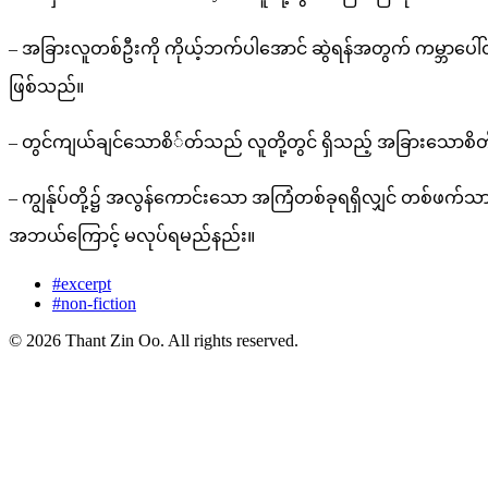
– အခြားလူတစ်ဦးကို ကိုယ့်ဘက်ပါအောင် ဆွဲရန်အတွက် ကမ္ဘာပေါ
ဖြစ်သည်။
– တွင်ကျယ်ချင်သောစိ်တ်သည် လူတို့တွင် ရှိသည့် အခြားသောစိတ်မ
– ကျွန်ုပ်တို့၌ အလွန်ကောင်းသော အကြံတစ်ခုရရှိလျှင် တစ်ဖက
အဘယ်ကြောင့် မလုပ်ရမည်နည်း။
#excerpt
#non-fiction
© 2026 Thant Zin Oo. All rights reserved.