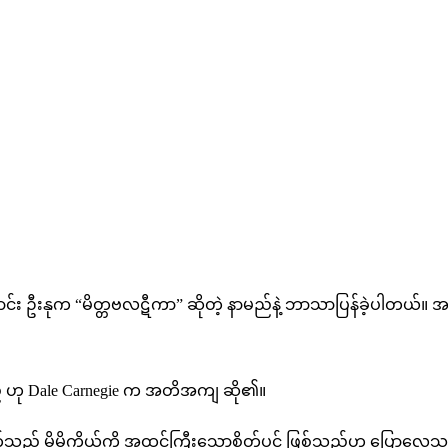
ချုပ်ဟောင်း ဦးနုက “မိတ္တဗလဋီကာ” ဆိုတဲ့ နာမည်နဲ့ ဘာသာပြန်ခဲ့ပါ
် ဟု Dale Carnegie က အတိအကျ ဆို၏။
ာ စိတ်သည် မိမိကိုယ်ကို အထင်ကြီးသောစိတ်ပင် ဖြစ်သည်ဟု ပြောလေ