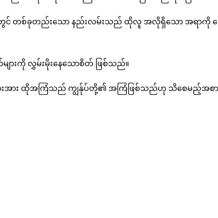
်တွင် တစ်ခုတည်းသော နည်းလမ်းသည် ထိုလူ အလိုရှိသော အရာကို ပြ
ျားကို လွှမ်းမိုးနေသောစိတ် ဖြစ်သည်။
်သားအား ထိုအကြံသည် ကျွန်ုပ်တို့၏ အကြံဖြစ်သည်ဟု သိစေမည့်အစ