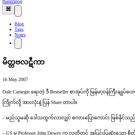
thantzinoo
Blog
Tags
Notes
မိတ္တဗလဋီကာ
16 May 2007
Dale Carnegie ရေးတဲ့ ဒီ Bestseller စာအုပ်ကို မြန်မာ့ဝန်ကြီး
ကြိုက်လို့ အားလုံးနဲ့ ပြန် Share တာပါ။
– မည်သူမဆို ဒေါသထွက်လာလျှင် စကားပြောကောင်း ဖြစ်နိုင်သည
– US မှ Professor John Dewey က လူတို့တွင် အပြင်းပြဆုံးသေ