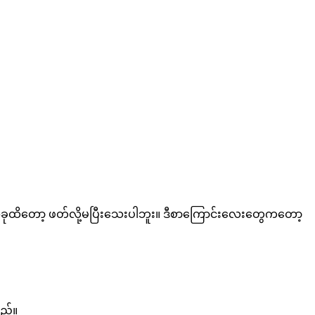
တယ်။ အခုထိတော့ ဖတ်လို့မပြီးသေးပါဘူး။ ဒီစာကြောင်းလေးတွေကတော့
သည်။