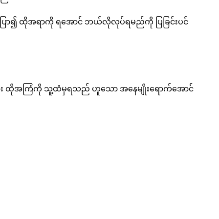
ော၍ ထိုအရာကို ရအောင် ဘယ်လိုလုပ်ရမည်ကို ပြခြင်းပင်
ား ထိုအကြံကို သူ့ထံမှရသည် ဟူသော အနေမျိုးရောက်အောင်