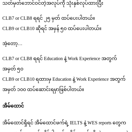
သတ်မှတ်ဘောင်ဝင်တဲ့အလုပ်ကို သုံးနှစ်လုပ်ထားပြီး
CLB7 or CLB8 ရရင် ၂၅ မှတ် ထပ်ပေးပါတယ်။
CLB9 or CLB10 ဆိုရင် အမှန် ၅၀ ထပ်ပေးပါတယ်။
အဲ့တော့…
CLB7 or CLB8 ရရင် Education နဲ့ Work Experience အတွက်
အမှတ် ၅၀
CLB9 or CLB10 ရထားမှ Education နဲ့ Work Experience အတွက်
အမှတ် ၁၀၀ ထပ်ဆောင်းရမှာဖြစ်ပါတယ်။
အိမ်ထောင်
အိမ်ထောင်ရှိရင် အိမ်ထောင်ဖက်ရဲ့ IELTS နဲ့ WES reports တွေက