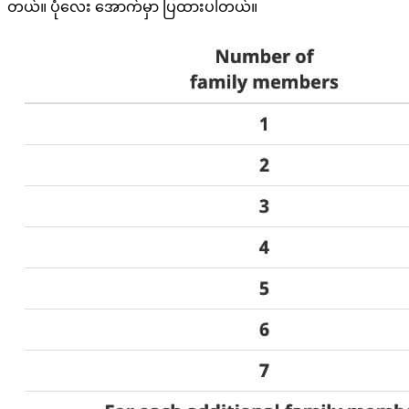
တယ်။ ပုံလေး အောက်မှာ ပြထားပါတယ်။