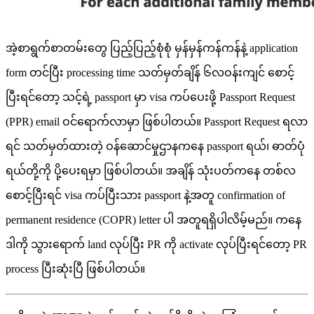
အဲ့စာရွက်စာတမ်းတွေ ပြည့်ပြည့်စုံစုံ မှန်မှန်ကန်ကန်နဲ့ application
form တင်ပြီး processing time သတ်မှတ်ချိန် ၆လဝန်းကျင် စောင့်
ပြီးရင်တော့ သင့်ရဲ့ passport မှာ visa ကပ်ပေးဖို့ Passport Request
(PPR) email ဝင်ရောက်လာမှာ ဖြစ်ပါတယ်။ Passport Request ရလာ
ရင် သတ်မှတ်ထားတဲ့ ဝန်ဆောင်မှုဌာနကနေ passport ရယ်၊ ဓာတ်ပုံ
ရယ်တို့ကို ပို့ပေးရမှာ ဖြစ်ပါတယ်။ အချိန် သုံးပတ်ကနေ တစ်လ
စောင့်ပြီးရင် visa ကပ်ပြီးသား passport နဲ့အတူ confirmation of
permanent residence (COPR) letter ပါ အတူရရှိပါလိမ့်မည်။ ကနေ
ဒါကို ​​​သွား​ရောက် land လုပ်ပြီး PR ကို activate လုပ်ပြီးရင်တော့ PR
process ပြီးဆုံးပြီ ဖြစ်ပါတယ်။