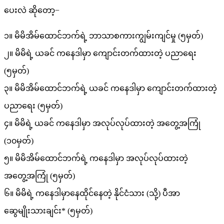
ပေးလဲ ဆိုတော့−
၁။ မိမိအိမ်ထောင်ဘက်ရဲ့ ဘာသာစကားကျွမ်းကျင်မှု (၅မှတ်)
၂။ မိမိရဲ့ ယခင် ကနေဒါမှာ ကျောင်းတက်ထားတဲ့ ပညာရေး
(၅မှတ်)
၃။ မိမိအိမ်ထောင်ဘက်ရဲ့ ယခင် ကနေဒါမှာ ကျောင်းတက်ထားတဲ့
ပညာရေး (၅မှတ်)
၄။ မိမိရဲ့ ယခင် ကနေဒါမှာ အလုပ်လုပ်ထားတဲ့ အတွေ့အကြုံ
(၁၀မှတ်)
၅။ မိမိအိမ်ထောင်ဘက်ရဲ့ ကနေဒါမှာ အလုပ်လုပ်ထားတဲ့
အတွေ့အကြုံ (၅မှတ်)
၆။ မိမိရဲ့ ကနေဒါမှာနေထိုင်နေတဲ့ နိုင်ငံသား (သို့) ပီအာ
ဆွေမျိုးသားချင်း* (၅မှတ်)