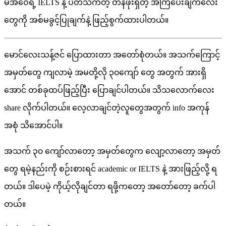
မအိဝေရဲ့ IELTS နဲ့ ပတ်သက်တဲ့ တန်ဖိုးရှိတဲ့ အကြံပေးချက်လေး
တွေကို အစ်မခွင့်ပြုချက်နဲ့ ဖြည့်စွက်ထားပါတယ်။
မောင်လေးသန့်ဇင် ပြောထားတာ အတော်စုံတယ်။ အသက်ကြောင့်
အမှတ်တွေ ကျလာမဲ့ အမတို့လို ၃၀ကျော် တွေ အတွက် အားရှိ
အောင် တစ်ခုထပ်ဖြည့်ပြီး ပြောချင်ပါတယ်။ သိသလောက်လေး
share လိုက်ပါတယ်။ လေ့လာချင်တဲ့လူတွေအတွက် info အကုန်
အစုံ သိအောင်ပါ။
အသက် ၃၀ ကျော်လာတော့ အမှတ်တွေက လျော့လာတော့ အမှတ်
တွေ ရမဲ့နည်းကို စဉ်းစားရင် academic or IELTS နဲ့ အားဖြည့်လို့ ရ
တယ်။ ဒါပေမဲ့ ကိုယ့်လိုချင်တာ ရဖို့ကတော့ အတော်တော့ ခက်ပါ
တယ်။