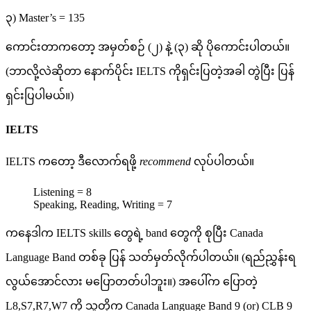
၃) Master’s = 135
ကောင်းတာကတော့ အမှတ်စဉ် (၂) နဲ့ (၃) ဆို ပိုကောင်းပါတယ်။
(ဘာလို့လဲဆိုတာ နောက်ပိုင်း IELTS ကိုရှင်းပြတဲ့အခါ တွဲပြီး ပြန်
ရှင်းပြပါမယ်။)
IELTS
IELTS ကတော့ ဒီလောက်ရဖို့
recommend
လုပ်ပါတယ်။
Listening = 8
Speaking, Reading, Writing = 7
ကနေဒါက IELTS skills တွေရဲ့ band တွေကို စုပြီး Canada
Language Band တစ်ခု ပြန် သတ်မှတ်လိုက်ပါတယ်။ (ရည်ညွှန်းရ
လွယ်အောင်လား မပြောတတ်ပါဘူး။) အပေါ်က ပြောတဲ့
L8,S7,R7,W7 ကို သူတို့က Canada Language Band 9 (or) CLB 9