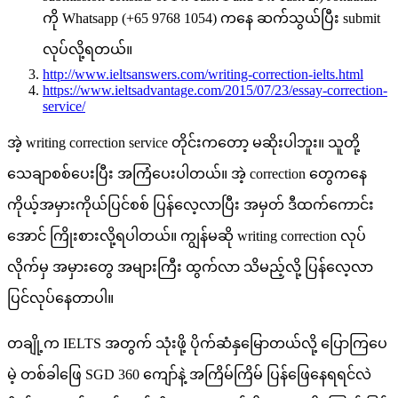
ကို Whatsapp (+65 9768 1054) ကနေ ဆက်သွယ်ပြီး submit
လုပ်လို့ရတယ်။
http://www.ieltsanswers.com/writing-correction-ielts.html
https://www.ieltsadvantage.com/2015/07/23/essay-correction-
service/
အဲ့ writing correction service တိုင်းကတော့ မဆိုးပါဘူး။ သူတို့
သေချာစစ်ပေးပြီး အကြံပေးပါတယ်။ အဲ့ correction တွေကနေ
ကိုယ့်အမှားကိုယ်ပြင်စစ် ပြန်လေ့လာပြီး အမှတ် ဒီထက်ကောင်း
အောင် ကြိုးစားလို့ရပါတယ်။ ကျွန်မဆို writing correction လုပ်
လိုက်မှ အမှားတွေ အများကြီး ထွက်လာ သိမည့်လို့ ပြန်လေ့လာ
ပြင်လုပ်နေတာပါ။
တချို့က IELTS အတွက် သုံးဖို့ ပိုက်ဆံနှမြောတယ်လို့ ပြောကြပေ
မဲ့ တစ်ခါဖြေ SGD 360 ကျော်နဲ့ အကြိမ်ကြိမ် ပြန်ဖြေနေရရင်လဲ