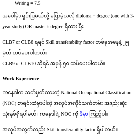
Writing = 7.5
အပေါ်မှာ ရှင်းပြမယ်လို့ ပြောခဲ့သလို diploma + degree (one with 3-
year study) OR master’s degree ရှိထားပြီး
CLB7 or CLB8 ရရင် Skill transferability factor တစ်ခုအနေနဲ့ ၂၅
မှတ် ထပ်ပေးပါတယ်။
CLB9 or CLB10 ဆိုရင် အမှန် ၅၀ ထပ်ပေးပါတယ်။
Work Experience
ကနေဒါက သတ်မှတ်ထားတဲ့ National Occupational Classification
(NOC) စာရင်းထဲမှာပါတဲ့ အလုပ်အကိုင်သက်တမ်း အနည်းဆုံး
သုံးနှစ်ရှိရပါမယ်။ ကနေဒါရဲ့ NOC ကို
ဒီမှာ
ကြည့်ပါ။
အလုပ်အတွက်လည်း Skill transferability factor ရှိပါတယ်။