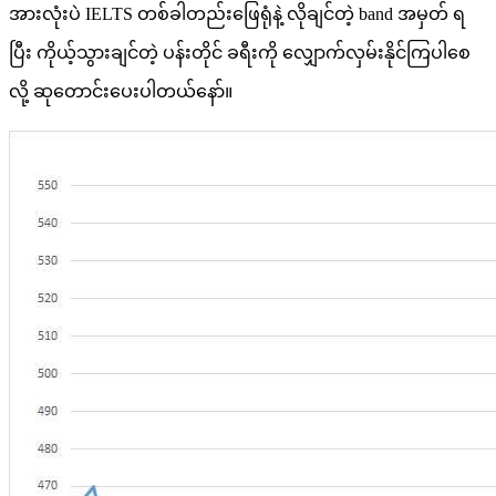
အားလုံးပဲ IELTS တစ်ခါတည်းဖြေရုံနဲ့ လိုချင်တဲ့ band အမှတ် ရ
ပြီး ကိုယ့်သွားချင်တဲ့ ပန်းတိုင် ခရီးကို လျှောက်လှမ်းနိုင်ကြပါစေ
လို့ ဆုတောင်းပေးပါတယ်နော်။