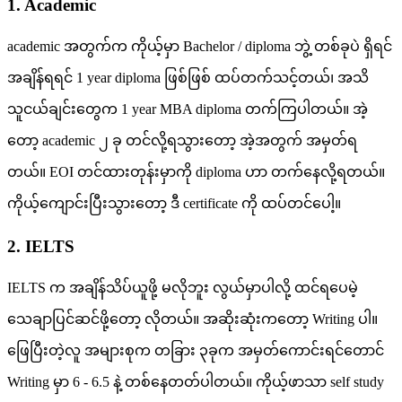
1. Academic
academic အတွက်က ကိုယ့်မှာ Bachelor / diploma ဘွဲ့ တစ်ခုပဲ ရှိရင်
အချိန်ရရင် 1 year diploma ဖြစ်ဖြစ် ထပ်တက်သင့်တယ်၊ အသိ
သူငယ်ချင်းတွေက 1 year MBA diploma တက်ကြပါတယ်။ အဲ့
တော့ academic ၂ ခု တင်လို့ရသွားတော့ အဲ့အတွက် အမှတ်ရ
တယ်။ EOI တင်ထားတုန်းမှာကို diploma ဟာ တက်နေလို့ရတယ်။
ကိုယ့်ကျောင်းပြီးသွားတော့ ဒီ certificate ကို ထပ်တင်ပေါ့။
2. IELTS
IELTS က အချိန်သိပ်ယူဖို့ မလိုဘူး လွယ်မှာပါလို့ ထင်ရပေမဲ့
သေချာပြင်ဆင်ဖို့တော့ လိုတယ်။ အဆိုးဆုံးကတော့ Writing ပါ။
ဖြေပြီးတဲ့လူ အများစုက တခြား ၃ခုက အမှတ်ကောင်းရင်တောင်
Writing မှာ 6 - 6.5 နဲ့ တစ်နေတတ်ပါတယ်။ ကိုယ့်ဖာသာ self study