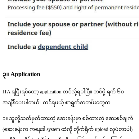
၃။ Application
ITA ရပြီးရင်တော့ application တင်လို့ရပါပြီ။ တင်ဖို့ ရက် ၆၀
အချိန်‌ပေးပါတယ်။ တင်ရမယ့် စာရွက်စာတမ်းတွေက
၁။ သူတို့သတ်မှတ်ထားတဲ့ ဆေးခန်းမှာ စစ်ထားတဲ့ ဆေးစစ်ချက်
(ဆေးခန်းက ကနေဒါ system ထဲကို တိုက်ရိုက် upload လုပ်တာပါ)