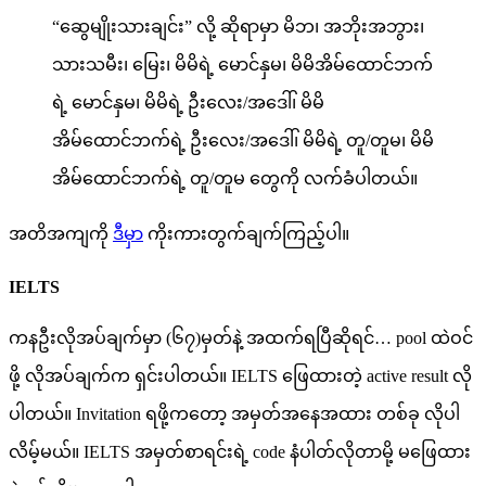
“ဆွေမျိုးသားချင်း” လို့ ဆိုရာမှာ မိဘ၊ အဘိုးအဘွား၊
သားသမီး၊ မြေး၊ မိမိရဲ့ မောင်နှမ၊ မိမိအိမ်ထောင်ဘက်
ရဲ့ မောင်နှမ၊ မိမိရဲ့ ဦးလေး/အဒေါ်၊ မိမိ
အိမ်ထောင်ဘက်ရဲ့ ဦးလေး/အဒေါ်၊ မိမိရဲ့ တူ/တူမ၊ မိမိ
အိမ်ထောင်ဘက်ရဲ့ တူ/တူမ တွေကို လက်ခံပါတယ်။
အတိအကျကို
ဒီမှာ
ကိုးကားတွက်ချက်ကြည့်ပါ။
IELTS
ကနဦးလိုအပ်ချက်မှာ (၆၇)မှတ်နဲ့ အထက်ရပြီဆိုရင်… pool ထဲဝင်
ဖို့ လိုအပ်ချက်က ရှင်းပါတယ်။ IELTS ဖြေထားတဲ့ active result လို
ပါတယ်။ Invitation ရဖို့ကတော့ အမှတ်အနေအထား တစ်ခု လိုပါ
လိမ့်မယ်။ IELTS အ‌မှတ်စာရင်းရဲ့ code နံပါတ်လိုတာမို့ မ‌ဖြေထား