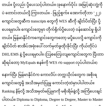
တယ်။ ပို့လည်း ပို့ပေးသင့်ပါတယ်။ (ခုနောက်ပိုင်း အမြင့်ဆုံးဘွဲ့ကို
ပဲ တောင်းတယ်လို့ ကြားတယ်။ - ဖြည့်စွက်။ အောက်တိုဘာ ‘၂၂)
ကျောင်းတွေဆီက transcripts တွေကို WES ဆီကို ချိတ်ပိတ်ပြီး ပို့
ပေးရမှာပါ။ ကျောင်းတွေမှာ တိုက်ရိုက်ပို့ပေးတဲ့ ဝန်ဆောင်မှု ရှိပါ
တယ်။ မြန်မာနိုင်ငံကကျောင်းတွေကတော့ မပို့ပေးလို့ ‌ကျောင်းကို
ချိတ်ပိတ် စာအိပ်အဖုံးပေါ် လက်မှတ်ခွထိုးခိုင်းပြီး ကိုယ်တိုင်ပဲ
DHL/EMS နဲ့ ပို့ပေးရမှာပါ။ (သြစတြေးလျကျောင်းတွေက ပြီးတာ
ဆိုရင်တော့ MyEquals စနစ်ကို WES က support လုပ်ပါတယ်။)
နောက်ပြီး မြန်မာနိုင်ငံက ကောလိပ်၊ တက္ကသိုလ်တွေက အစိုးရ
ကျောင်းတွေမို့ အသိအမှတ်ပြုမှု ကောင်းတဲ့ထဲမှာပါပါတယ်။
Ranking နိမ့်လို့ အသိအမှတ်မပြုမှာကို မစိုးရိမ်နဲ့လို့ အကြံပေးချင်
ပါတယ်။ Diploma to Diploma, Degree to Degree, Master to Master