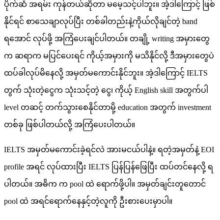
ပိုက်ဆံ အရမ်း ကုန်တယ်ဆိုတာ မမေ့သင့်ပါဘူး။ အဲ့ဒါကြောင့် ဖြစ်
နိုင်ရင် စာသေချာလုပ်ပြီး တစ်ခါတည်းနဲ့ကိုယ်လိုချင်တဲ့ band
ရအောင် လုပ်ဖို့ အကြံပေးချင်ပါတယ်။ တချို့ writing အမှားတွေ
က ဆရာက မပြင်ပေးရင် ကိုယ့်အမှားကို မသိနိုင်လို့ ဒီအမှားတွေပဲ
ထပ်ခါလုပ်မိနေလို့ အမှတ်မကောင်းနိုင်ဘူး။ အဲ့ဒါကြောင့် IELTS
တွက် သုံးတဲ့ငွေက သုံးသင့်တဲ့ ငွေ၊ ကိုယ့် English skill အတွက်ပါ
level တဆင့် တက်သွားစေနိုင်တာမို့ education အတွက် investment
တစ်ခု ဖြစ်ပါတယ်လို့ အကြံပေးပါတယ်။
IELTS အမှတ်မကောင်းခဲ့ရင်လဲ အားမငယ်ပါနဲ့။ ရတဲ့အမှတ်နဲ့ EOI
profile အရင် လုပ်ထားပြီး IELTS ပြန်ပြန်ဖြေပြီး ထပ်တင်နေလို့ ရ
ပါတယ်။ အဓိက က pool ထဲ ရောက်ဖို့ပါ။ အမှတ်ချင်းတူတောင်
pool ထဲ အရင်ရောက်နေနှင့်တဲ့လူကို ဦးစားပေးမှာပါ။