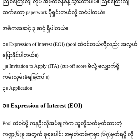
ဩစတြေးလျ လိုပဲ အမှတ်စနစ်နဲ့ သွားတာပါပဲ။ ဩစတြေးလျ
ထက်တော့ paperwork ပိုရှင်းတယ်လို့ ထင်ပါတယ်။
အဓိကအဆင့် ၃ ဆင့် ရှိပါတယ်။
၁။ Expression of Interest (EOI) (pool ထဲဝင်တယ်လို့လည်း အလွယ်
ပြောနိုင်ပါတယ်။)
၂။ Invitation to Apply (ITA) (cut-off score မီလို့ လျှောက်ဖို့
ကမ်းလှမ်းခံရခြင်းပါ။)
၃။ Application
၁။ Expression of Interest (EOI)
Pool ထဲဝင်ဖို့ ကနဦးလိုအပ်ချက်က သူတို့သတ်မှတ်ထားတဲ့
ကဏ္ဍ(၆)ခု အတွက် စုစုပေါင်း အမှတ်တစ်ရာမှာ (၆၇)မှတ်ရဖို့ လို