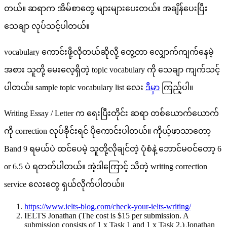
တယ်။ ဆရာက အိမ်စာတွေ များများပေးတယ်။ အချိန်ပေးပြီး
သေချာ လုပ်သင့်ပါတယ်။
vocabulary ကောင်းဖို့လိုတယ်ဆိုလို့ တွေ့တာ လျှောက်ကျက်နေမဲ့
အစား သူတို့ မေးလေ့ရှိတဲ့ topic vocabulary ကို သေချာ ကျက်သင့်
ပါတယ်။ sample topic vocabulary list လေး
ဒီမှာ
ကြည့်ပါ။
Writing Essay / Letter က ရေးပြီးတိုင်း ဆရာ တစ်ယောက်ယောက်
ကို correction လုပ်ခိုင်းရင် ပိုကောင်းပါတယ်။ ကိုယ့်ဖာသာတော့
Band 9 ရမယ်ပဲ ထင်ပေမဲ့ သူတို့လိုချင်တဲ့ ပုံစံနဲ့ ဘောင်မဝင်တော့ 6
or 6.5 ပဲ ရတတ်ပါတယ်။ အဲ့ဒါကြောင့် သိတဲ့ writing correction
service လေးတွေ ရှယ်လိုက်ပါတယ်။
https://www.ielts-blog.com/check-your-ielts-writing/
IELTS Jonathan (The cost is $15 per submission. A
submission consists of 1 x Task 1 and 1 x Task 2.) Jonathan