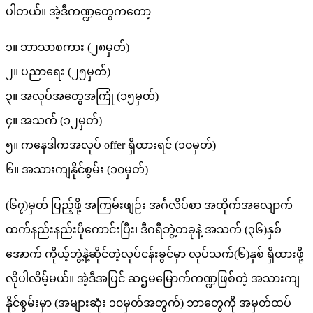
ပါတယ်။ အဲ့ဒီကဏ္ဍတွေကတော့
၁။ ဘာသာစကား (၂၈မှတ်)
၂။ ပညာရေး (၂၅မှတ်)
၃။ အလုပ်အတွေအကြုံ (၁၅မှတ်)
၄။ အသက် (၁၂မှတ်)
၅။ ကနေဒါကအလုပ် offer ရှိထားရင် (၁၀မှတ်)
၆။ အသားကျနိုင်စွမ်း (၁၀မှတ်)
(၆၇)မှတ် ပြည့်ဖို့ အကြမ်းဖျဉ်း အင်္ဂလိပ်စာ အထိုက်အလျောက်
ထက်နည်းနည်းပိုကောင်းပြီး၊ ဒီဂရီဘွဲ့တခုနဲ့ အသက် (၃၆)နှစ်
အောက် ကိုယ့်ဘွဲ့နဲ့ဆိုင်တဲ့လုပ်ငန်းခွင်မှာ လုပ်သက်(၆)နှစ် ရှိထားဖို့
လိုပါလိမ့်မယ်။ အဲ့ဒီအပြင် ဆဌမမြောက်ကဏ္ဍဖြစ်တဲ့ အသားကျ
နိုင်စွမ်းမှာ (အများဆုံး ၁၀မှတ်အတွက်) ဘာတွေကို အမှတ်ထပ်