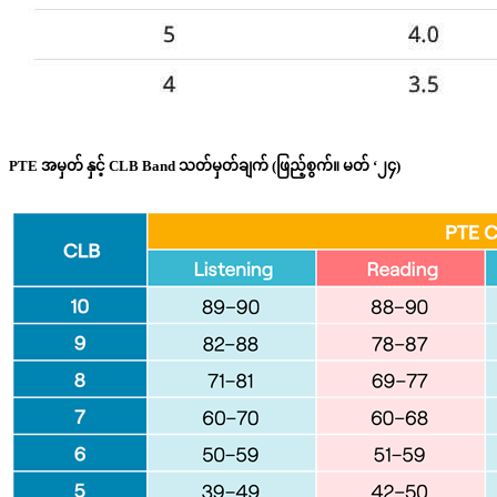
PTE အမှတ် နှင့် CLB Band သတ်မှတ်ချက် (ဖြည့်စွက်။ မတ် ‘၂၄)