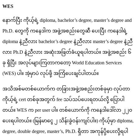
WES
နောက်ပြီး ကိုယ့်ရဲ့ diploma, bachelor’s degree, master’s degree and
Ph.D. တွေကို ကနေဒါက အဖွဲ့အစည်းတွေဆီ ပေးပြီး ကနေဒါရဲ့
diploma နဲ့ညီလား bachelor’s degree နဲ့ညီလား master’s degree နဲ့ညီ
လား Ph.D နဲ့ညီလား အဆုံးအဖြတ်ခံယူရပါတယ်။ အဖွဲ့အစည်း ၆
ခု ရှိပြီး အလုပ်များကြတာကတော့ World Education Services
(WES) ပါ။ အဲ့မှာပဲ လုပ်ဖို့ အကြံပေးချင်ပါတယ်။
အသိအစ်မတစ်ယောက်က တခြားအဖွဲ့အစည်းတစ်ခုမှာ လုပ်တာ
ကိုယ့်ရဲ့ cert တစ်ခုအတွက် fee သပ်သပ်ပေးရတယ်လို့ ပြောပါ
တယ်။ WES က per user ပါ။ တစ်ယောက်ကို ကနေဒါဒေါ်လာ ၂၂၀
ပေးရပါတယ်။ (မြန်မာငွေ ၂ သိန်းခွဲဝန်းကျင်ပါ။) ကိုယ့်မှာ diploma,
degree, double degree, master’s, Ph.D. ရှိတာ အကုန်ပို့ပေးလို့ရပါ