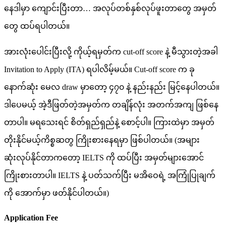
နေဒါမှာ ကျောင်းပြီးတာ… အလုပ်တစ်နှစ်လုပ်ဖူးတာတွေ အမှတ်
တွေ ထပ်ရပါတယ်။
အားလုံးပေါင်းပြီးလို့ ကိုယ့်ရမှတ်က cut-off score နဲ့ မီသွားတဲ့အခါ
Invitation to Apply (ITA) ရပါလိမ့်မယ်။ Cut-off score က ခု
နောက်ဆုံး မေလ draw မှာတော့ ၄၇၀ နဲ့ နည်းနည်း မြင့်နေပါတယ်။
ဒါပေမယ့် အဲ့ဒီဖြတ်တဲ့အမှတ်က တချိန်လုံး အတက်အကျ ဖြစ်နေ
တာပါ။ မရသေးရင် စိတ်ရှည်ရှည်နဲ့ စောင့်ပါ။ ကြားထဲမှာ အမှတ်
တိုးနိုင်မယ့်ကိစ္စဆတွ ကြိုးစားနေရမှာ ဖြစ်ပါတယ်။ (အများ
ဆုံး‌လုပ်နိုင်တာကတော့ IELTS ကို ထပ်ပြီး အမှတ်များအောင်
ကြိုးစားတာပါ။ IELTS နဲ့ ပတ်သက်ပြီး မအိဝေရဲ့ အကြုံပြုချက်
ကို အောက်မှာ ဖတ်နိုင်ပါတယ်။)
Application Fee