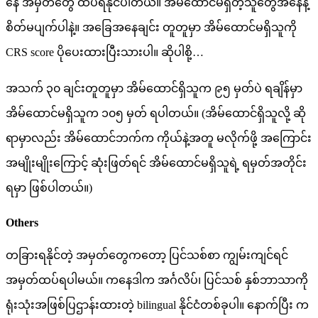
နေ အမှတ်တွေ ထပ်ရနိုင်ပါတယ်။ အိမ်ထောင်မရှိတဲ့သူတွေအနေနဲ့
စိတ်မပျက်ပါနဲ့။ အခြေအနေချင်း တူတူမှာ အိမ်ထောင်မရှိသူကို
CRS score ပိုပေးထားပြီးသားပါ။ ဆိုပါစို့…
အသက် ၃၀ ချင်းတူတူမှာ အိမ်ထောင်ရှိသူက ၉၅ မှတ်ပဲ ရချိန်မှာ
အိမ်ထောင်မရှိသူက ၁၀၅ မှတ် ရပါတယ်။ (အိမ်ထောင်ရှိသူလို့ ဆို
ရာမှာလည်း အိမ်ထောင်ဘက်က ကိုယ်နဲ့အတူ မလိုက်ဖို့ အကြောင်း
အမျိုးမျိုးကြောင့် ဆုံးဖြတ်ရင် အိမ်ထောင်မရှိသူရဲ့ ရမှတ်အတိုင်း
ရမှာ ဖြစ်ပါတယ်။)
Others
တခြားရနိုင်တဲ့ အမှတ်တွေကတော့ ပြင်သစ်စာ ကျွမ်းကျင်ရင်
အမှတ်ထပ်ရပါမယ်။ ကနေဒါက အင်္ဂလိပ်၊ ပြင်သစ် နှစ်ဘာသာကို
ရုံးသုံးအဖြစ်ပြဌာန်းထားတဲ့ bilingual နိုင်ငံတစ်ခုပါ။ နောက်ပြီး က