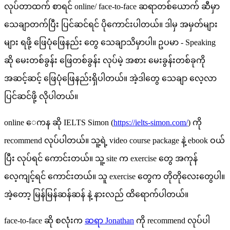
လုပ်တာထက် စာရင် online/ face-to-face ဆရာတစ်ယောက် ဆီမှာ
သေချာတက်ပြီး ပြင်ဆင်ရင် ပိုကောင်းပါတယ်။ ဒါမှ အမှတ်များ
များ ရဖို့ ဖြေပုံဖြေနည်း တွေ သေချာသိမှာပါ။ ဥပမာ - Speaking
ဆို မေးတစ်ခွန်း ဖြေတစ်ခွန်း လုပ်မဲ့ အစား မေးခွန်းတစ်ခုကို
အဆင့်ဆင့် ဖြေပုံဖြေနည်းရှိပါတယ်။ အဲ့ဒါတွေ သေချာ လေ့လာ
ပြင်ဆင်ဖို့ လိုပါတယ်။
online ေကန ဆို IELTS Simon (
https://ielts-simon.com/
) ကို
recommend လုပ်ပါတယ်။ သူ့ရဲ့ video course package နဲ့ ebook ဝယ်
ပြီး လုပ်ရင် ကောင်းတယ်။ သူ့ site က exercise တွေ အကုန်
လေ့ကျင့်ရင် ကောင်းတယ်။ သူ exercise တွေက တိုတိုလေးတွေပါ။
အဲ့တော့ မြန်မြန်ဆန်ဆန် နဲ့ နားလည် ထိရောက်ပါတယ်။
face-to-face ဆို စလုံးက
ဆရာ Jonathan
ကို recommend လုပ်ပါ