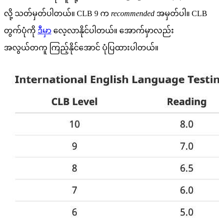
လို့ သတ်မှတ်ပါတယ်။ CLB 9 က
recommended
အမှတ်ပါ။ CLB
တွက်ပုံကို
ဒီမှာ
လေ့လာနိုင်ပါတယ်။ အောက်မှာလည်း
အလွယ်တကူ ကြည့်နိုင်အောင် ပုံပြထားပါတယ်။