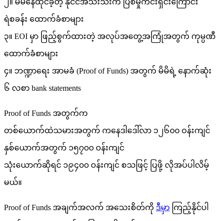
၂။ မိမိနေထိုင်ခဲ့တဲ့ နိုင်ငံအသီးသီးက ပြစ်မှုကင်းရှင်းကြောင်း
ရဲစခန်း ထောက်ခံစာများ
၃။ EOI မှာ ဖြည့်စွက်ထားတဲ့ အလုပ်အတွေ့အကြုံအတွက် ကုမ္ပဏီ
ထောက်ခံစာများ
၄။ ဘဏ္ဍာရေး အာမခံ (Proof of Funds) အတွက် မိမိရဲ့ နောက်ဆုံး
၆ လစာ bank statements
Proof of Funds အတွက်က
တစ်ယောက်ထဲသမားအတွက် ကနေဒါဒေါ်လာ ၁၂၆၀၀ ဝန်းကျင်
နှစ်ယောက်အတွက် ၁၅၇၀၀ ဝန်းကျင်
သုံးယောက်ဆိုရင် ၁၉၄၀၀ ဝန်းကျင် စသဖြင့် ပြဖို့ လိုအပ်ပါလိမ့်
မယ်။
Proof of Funds အချက်အလက် အသေးစိတ်ကို
ဒီမှာ
ကြည့်နိုင်ပါ