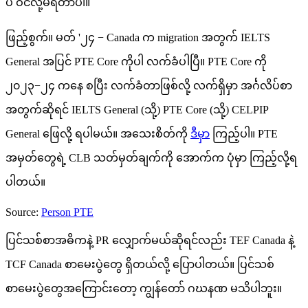
ပဲ ဝင်လို့မရတာပါ။
ဖြည့်စွက်။ မတ် '၂၄ − Canada က migration အတွက် IELTS
General အပြင် PTE Core ကိုပါ လက်ခံပါပြီ။ PTE Core ကို
၂၀၂၃−၂၄ ကနေ စပြီး လက်ခံတာဖြစ်လို့ လက်ရှိမှာ အင်္ဂလိပ်စာ
အတွက်ဆိုရင် IELTS General (သို့) PTE Core (သို့) CELPIP
General ဖြေလို့ ရပါမယ်။ အသေးစိတ်ကို
ဒီမှာ
ကြည့်ပါ။ PTE
အမှတ်တွေရဲ့ CLB သတ်မှတ်ချက်ကို အောက်က ပုံမှာ ကြည့်လို့ရ
ပါတယ်။
Source:
Person PTE
ပြင်သစ်စာအဓိကနဲ့ PR လျှောက်မယ်ဆိုရင်လည်း TEF Canada နဲ့
TCF Canada စာမေးပွဲတွေ ရှိတယ်လို့ ပြောပါတယ်။ ပြင်သစ်
စာမေးပွဲတွေအကြောင်းတော့ ကျွန်တော် ဂဃနဏ မသိပါဘူး။