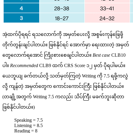
အဲ့ထက်ပိုရရင် ရ‌သ‌လောက်ကို အမှတ်ပေးလို့ အစွမ်းကုန်ဖြေဖို့
တိုက်တွန်းချင်ပါတယ်။ ဖြစ်နိုင်ရင် အောက်မှာ ရေးထားတဲ့ အမှတ်
တွေလောက်ရအောင် ကြိုးစားစေချင်ပါတယ်။
Best case
CLB10
ပါ။
Recommended
CLB9 ထက် CRS Score ၁၂ မှတ် ပိုရပါမယ်။
ယေဘူယျ ခက်တယ်လို့ သတ်မှတ်ကြတဲ့ Writing ကို 7.5 ရဖို့ကလွဲ
လို့ ကျန်တဲ့ အမှတ်တွေက ကောင်းကောင်းကြီး ဖြစ်နိုင်ပါတယ်။
(တချို့အတွက် Writing 7.5 ကလည်း သိပ်ကြီး မခက်ဘူးဆိုတာ
ဖြစ်နိုင်ပါတယ်။)
Speaking = 7.5
Listening = 8.5
Reading = 8