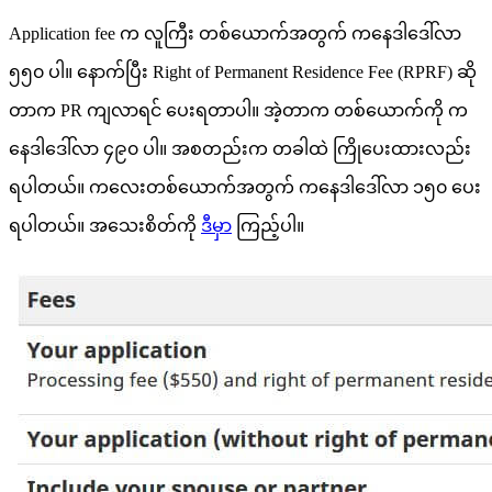
Application fee က လူကြီး တစ်ယောက်အတွက် ကနေဒါဒေါ်လာ
၅၅၀ ပါ။ နောက်ပြီး Right of Permanent Residence Fee (RPRF) ဆို
တာက PR ကျလာရင် ပေးရတာပါ။ အဲ့တာက တစ်ယောက်ကို က
နေဒါဒေါ်လာ ၄၉၀ ပါ။ အစတည်းက တခါထဲ ကြိုပေးထားလည်း
ရပါတယ်။ ကလေးတစ်ယောက်အတွက် ကနေဒါဒေါ်လာ ၁၅၀ ပေး
ရပါတယ်။ အသေးစိတ်ကို
ဒီမှာ
ကြည့်ပါ။