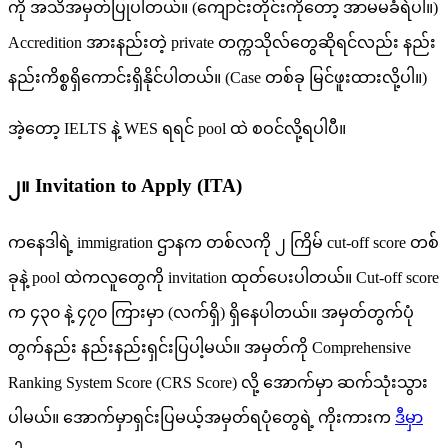
ကို အသိအမှတ်ပြုပါတယ်။ (ကျောင်းတိုင်းကိုတော့ အာမမခံရဲပါ။)
Accredition အားနည်းတဲ့ private တက္ကသိုလ်တွေဆိုရင်လည်း နည်း
နည်းကိစ္စရှိကောင်းရှိနိုင်ပါတယ်။ (Case တစ်ခု မြင်ဖူးထားလို့ပါ။)
အဲ့တော့ IELTS နဲ့ WES ရရင် pool ထဲ စဝင်လို့ရပါပီ။
၂။ Invitation to Apply (ITA)
ကနေဒါရဲ့ immigration ဌာနက တစ်လကို ၂ ကြိမ် cut-off score တစ်
ခုနဲ့ pool ထဲကလူတွေကို invitation ထုတ်ပေးပါတယ်။ Cut-off score
က ၄၃၀ နဲ့ ၄၇၀ ကြားမှာ (လက်ရှိ) ရှိနေပါတယ်။ အမှတ်တွက်ပုံ
တွက်နည်း နည်းနည်းရှင်းပြပါ့မယ်။ အမှတ်ကို Comprehensive
Ranking System Score (CRS Score) လို့ အောက်မှာ ဆက်သုံးသွား
ပါမယ်။ အောက်မှာရှင်းပြမယ့်အမှတ်ရပုံတွေရဲ့ ကိုးကားက
ဒီမှာ