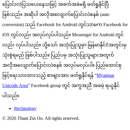
ပြောင်းလဲပြသပေးနေသဖြင့် အခက်အခဲမရှိ ဖတ်ရှုနိုင်ပြီ
ဖြစ်သည်။ အဆိုပါ အလိုအလျောက်ပြောင်းလဲစနစ် (auto
conversion) သည် Facebook for Android တွင်သာမက Facebook for
iOS တွင်လည်း အလုပ်လုပ်ပါသည်။ Messenger for Android တွင်
လည်း လုပ်ပါသည်။ သို့သော် အသုံးပြုသူမှာ မြန်မာနိုင်ငံအတွင်းမှ
သုံးစွဲရမည် ဖြစ်ပါသည်။ ပြည်ပမှ အသုံးပြုသူများအတွက်
အလိုအလျောက်ပြောင်းလဲစနစ် အလုပ်မလုပ်ပါ။ ပြည်ထောင်စု
ဖြင့်ရေးသားထားသည့် စာများအား ဖတ်ရှုနိုင်ရန် “
Myanmar
Unicode Area
” Facebook group တွင် အကူအညီ အခမဲ့ ရယူနိုင်
ပါသည်။
#technology
© 2026 Thant Zin Oo. All rights reserved.