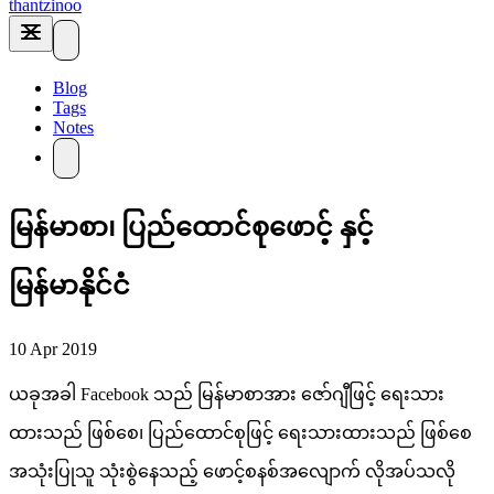
thantzinoo
Blog
Tags
Notes
မြန်မာစာ၊ ပြည်ထောင်စုဖောင့် နှင့်
မြန်မာနိုင်ငံ
10 Apr 2019
ယခုအခါ Facebook သည် မြန်မာစာအား ဇော်ဂျီဖြင့် ရေးသား
ထားသည် ဖြစ်စေ၊ ပြည်ထောင်စုဖြင့် ရေးသားထားသည် ဖြစ်စေ
အသုံးပြုသူ သုံးစွဲနေသည့် ဖောင့်စနစ်အလျောက် လိုအပ်သလို