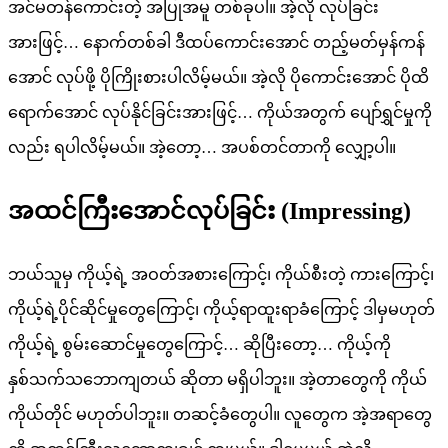
အင်မတန်ကောင်းတဲ့ အပြုအမူ တစ်ခုပါ။ အဲ့လို လုပ်ခြင်း
အားဖြင့်… နောက်တစ်ခါ ဒီထပ်ကောင်းအောင် တည့်မတ်မှန်ကန်
အောင် လုပ်ဖို့ ပိုကြိုးစားပါလိမ့်မယ်။ အဲ့လို ပိုကောင်းအောင် ပိုထိ
ရောက်အောင် လုပ်နိုင်ခြင်းအားဖြင့်… ကိုယ်အတွက် ပျော်ရွှင်မှုကို
လည်း ရပါလိမ့်မယ်။ အဲ့တော့… အပစ်တင်တာကို လျှော့ပါ။
အထင်ကြီးအောင်လုပ်ခြင်း (Impressing)
ဘယ်သူမှ ကိုယ့်ရဲ့ အဝတ်အစားကြောင့်၊ ကိုယ်စီးတဲ့ ကားကြောင့်၊
ကိုယ့်ရဲ့ပိုင်ဆိုင်မှုတွေကြောင့်၊ ကိုယ့်ရာထူးရာခံကြောင့် ဒါမှမဟုတ်
ကိုယ့်ရဲ့ စွမ်းဆောင်မှုတွေကြောင့်… ဆိုပြီးတော့… ကိုယ့်ကို
နှစ်သက်သဘောကျတယ် ဆိုတာ မရှိပါဘူး။ အဲ့တာတွေကို ကိုယ်
ကိုယ်တိုင် မဟုတ်ပါဘူး။ တဆင့်ခံတွေပါ။ လူတွေက အဲ့အရာတွေ