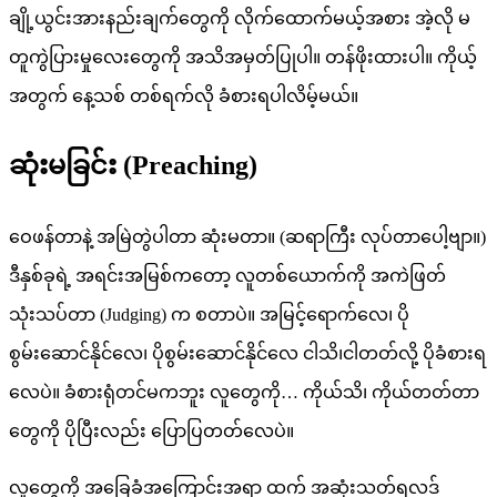
ချို့ယွင်းအားနည်းချက်တွေကို လိုက်ထောက်မယ့်အစား အဲ့လို မ
တူကွဲပြားမှုလေးတွေကို အသိအမှတ်ပြုပါ။ တန်ဖိုးထားပါ။ ကိုယ့်
အတွက် နေ့သစ် တစ်ရက်လို ခံစားရပါလိမ့်မယ်။
ဆုံးမခြင်း (Preaching)
ဝေဖန်တာနဲ့ အမြဲတွဲပါတာ ဆုံးမတာ။ (ဆရာကြီး လုပ်တာပေါ့ဗျာ။)
ဒီနှစ်ခုရဲ့ အရင်းအမြစ်ကတော့ လူတစ်ယောက်ကို အကဲဖြတ်
သုံးသပ်တာ (Judging) က စတာပဲ။ အမြင့်ရောက်လေ၊ ပို
စွမ်းဆောင်နိုင်လေ၊ ပိုစွမ်းဆောင်နိုင်လေ ငါသိ၊ငါတတ်လို့ ပိုခံစားရ
လေပဲ။ ခံစားရုံတင်မကဘူး လူတွေကို… ကိုယ်သိ၊ ကိုယ်တတ်တာ
တွေကို ပိုပြီးလည်း ပြောပြတတ်လေပဲ။
လူတွေကို အခြေခံအကြောင်းအရာ ထက် အဆုံးသတ်ရလဒ်