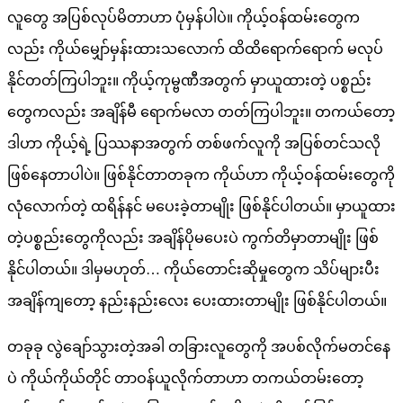
လူတွေ အပြစ်လုပ်မိတာဟာ ပုံမှန်ပါပဲ။ ကိုယ့်ဝန်ထမ်းတွေက
လည်း ကိုယ်မျှော်မှန်းထားသလောက် ထိထိရောက်ရောက် မလုပ်
နိုင်တတ်ကြပါဘူး။ ကိုယ့်ကုမ္ဗဏီအတွက် မှာယူထားတဲ့ ပစ္စည်း
တွေကလည်း အချိန်မီ ရောက်မလာ တတ်ကြပါဘူး။ တကယ်တော့
ဒါဟာ ကိုယ့်ရဲ့ ပြဿနာအတွက် တစ်ဖက်လူကို အပြစ်တင်သလို
ဖြစ်နေတာပါပဲ။ ဖြစ်နိုင်တာတခုက ကိုယ်ဟာ ကိုယ့်ဝန်ထမ်းတွေကို
လုံလောက်တဲ့ ထရိန်နင် မပေးခဲ့တာမျိုး ဖြစ်နိုင်ပါတယ်။ မှာယူထား
တဲ့ပစ္စည်းတွေကိုလည်း အချိန်ပိုမပေးပဲ ကွက်တိမှာတာမျိုး ဖြစ်
နိုင်ပါတယ်။ ဒါမှမဟုတ်… ကိုယ်တောင်းဆိုမှုတွေက သိပ်များပီး
အချိန်ကျတော့ နည်းနည်းလေး ပေးထားတာမျိုး ဖြစ်နိုင်ပါတယ်။
တခုခု လွဲချော်သွားတဲ့အခါ တခြားလူတွေကို အပစ်လိုက်မတင်နေ
ပဲ ကိုယ်ကိုယ်တိုင် တာဝန်ယူလိုက်တာဟာ တကယ်တမ်းတော့