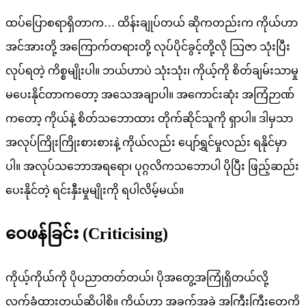
ထပ်ပြောစရာရှိတာက… ထိန်းချုပ်တယ် ဆိုကတည်းက ကိုယ်ဟာ
အင်အားတို့ အကြောက်တရားတို့ လုပ်ပိုင်ခွင့်တို့လို သြဇာ သုံးပြီး
လုပ်ရတဲ့ ကိစ္စမျိုးပါ။ ဘယ်ဟာပဲ သုံးသုံး၊ ကိုယ့်ကို စိတ်ချမ်းသာမှု
မပေးနိုင်တာကတော့ အသေအချာပါ။ အကောင်းဆုံး အကြံဉာဏ်
ကတော့ ကိုယ်နဲ့ စိတ်သဘောထား တိုက်ဆိုင်သူကို ရှာပါ။ ဒါမှသာ
အလုပ်ကြိုးကြိုးစားစားနဲ့ ကိုယ်လည်း ပျော်ရွှင်မှုလည်း ရနိုင်မှာ
ပါ။ အလုပ်သဘောအရရော၊ ပုဂ္ဂလိကသဘောပါ ပိုပြီး ဖြည့်ဆည်း
ပေးနိုင်တဲ့ ရင်းနှီးမှုမျိုးကို ရပါလိမ့်မယ်။
ဝေဖန်ခြင်း (Criticising)
ကိုယ့်ကိုယ်ကို ပိုပညာတတ်တယ်၊ ပိုအတွေ့အကြုံရှိတယ်လို့
လက်ခံထားတယ်ဆိုပါစို့။ ကိုယ်ဟာ အခက်အခဲ အကြီးကြီးတွေကို