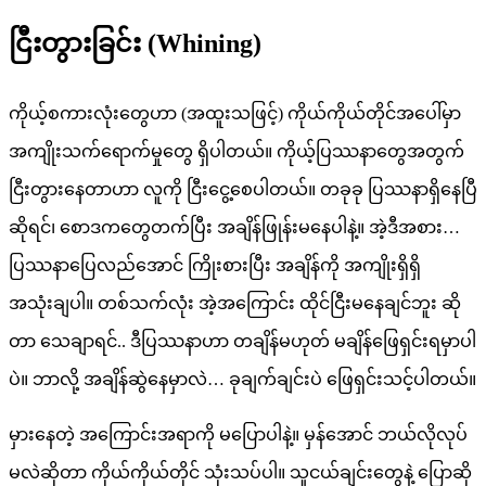
ငြီးတွားခြင်း (Whining)
ကိုယ့်စကားလုံးတွေဟာ (အထူးသဖြင့်) ကိုယ်ကိုယ်တိုင်အပေါ်မှာ
အကျိုးသက်ရောက်မှုတွေ ရှိပါတယ်။ ကိုယ့်ပြဿနာတွေအတွက်
ငြီးတွားနေတာဟာ လူကို ငြီးငွေ့စေပါတယ်။ တခုခု ပြဿနာရှိနေပြီ
ဆိုရင်၊ စောဒကတွေတက်ပြီး အချိန်ဖြုန်းမနေပါနဲ့။ အဲ့ဒီအစား…
ပြဿနာပြေလည်အောင် ကြိုးစားပြီး အချိန်ကို အကျိုးရှိရှိ
အသုံးချပါ။ တစ်သက်လုံး အဲ့အကြောင်း ထိုင်ငြီးမနေချင်ဘူး ဆို
တာ သေချာရင်.. ဒီပြဿနာဟာ တချိန်မဟုတ် မချိန်ဖြေရှင်းရမှာပါ
ပဲ။ ဘာလို့ အချိန်ဆွဲနေမှာလဲ… ခုချက်ချင်းပဲ ဖြေရှင်းသင့်ပါတယ်။
မှားနေတဲ့ အကြောင်းအရာကို မပြောပါနဲ့။ မှန်အောင် ဘယ်လိုလုပ်
မလဲဆိုတာ ကိုယ်ကိုယ်တိုင် သုံးသပ်ပါ။ သူငယ်ချင်းတွေနဲ့ ပြောဆို