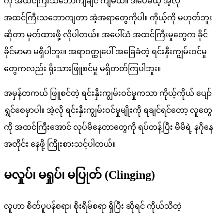
ကို အထင်ကြီးသဘောကျချင် ကျမယ်။ ဒါပေမယ့် အဲ့လို
အထင်ကြီးသဘောကျတာ အဲ့အရာတွေကိုပါ။ ကိုယ့်ကို မဟုတ်ဘူး
ဆိုတာ မှတ်ထားဖို့ လိုပါတယ်။ အပေါ်ယံ အထင်ကြီးမှုတွေက ခိုင်
ခိုင်မာမာ မရှီပါဘူး။ အရာဝတ္ထုပေါ် အခြေခံတဲ့ ရင်းနှီးကျွမ်းဝင်မှု
တွေကလည်း ရိုးသားဖြူစင်မှု မရှိတတ်ကြပါဘူး။
အမှန်တကယ် ဖြူစင်တဲ့ ရင်းနှီးကျွမ်းဝင်မှုကသာ ကိုယ့်ကိုယ် ပျော်
ရွှင်စေမှာပါ။ အဲ့လို ရင်းနှီးကျွမ်းဝင်မှုမျိုးကို ရချင်ရင်တော့ လူတွေ
ကို အထင်ကြီးအောင် လုပ်မိနေတာတွေကို ရပ်တန့်ပြီး မိမိရဲ့ နဂိုနေ
အတိုင်း နေဖို့ ကြိုးစားသင့်ပါတယ်။
မလှုပ်၊ မရှုပ်၊ မပြုတ် (Clinging)
လူဟာ စိတ်ပူပန်စရာ၊ စိုးရိမ်စရာ ရှိပြီး ဆိုရင် ကိုယ်သိတဲ့