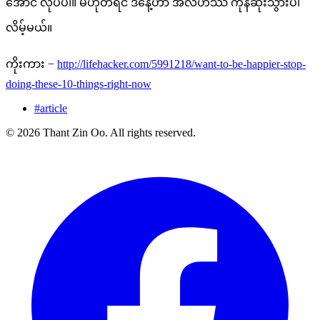
အောင် လုပ်ပါ။ မဟုတ်ရင် ဒီနေ့ဟာ အလဟဿ ကုန်ဆုံးသွားပါ
လိမ့်မယ်။
ကိုးကား −
http://lifehacker.com/5991218/want-to-be-happier-stop-
doing-these-10-things-right-now
#article
© 2026 Thant Zin Oo. All rights reserved.