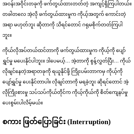
အဝန်းအဝိုင်းတခုကို ဖက်တွယ်ထားတတ်တဲ့ အကျင့်ရှိကြပါတယ်။
တခါတလေ အဲ့လို ဖက်တွယ်ထားမှုက ကိုယ့်အတွက် ကောင်းတဲ့
အရာ မဟုတ်ဘူး ဆိုတာကို သိရင်တောင် ဂရုမစိုက်တတ်ကြပါ
ဘူး။
ကိုယ်လိုအပ်တယ်ထင်တာကို ဖက်တွယ်ထားမှုက ကိုယ့်ကို ပျော်
ရွှင်မှု မပေးနိုင်ပါဘူး။ ဒါပေမယ့်… အဲ့တာကို စွန့်လွှတ်ပြီး… ကိုယ်
လိုချင်နေတဲ့အရာတခုကို ရယူနိုင်ဖို့ ကြိုးပမ်းတာကမှ ကိုယ့်ကို
ပျော်ရွှင်မှု ပေးနိုင်တာပါ။ လိုချင်တာကို မရခဲ့ဘူး ဆိုရင်တောင် အဲ့
လိုကြိုးစားမှု သပ်သပ်ကိုယ်တိုင်က ကိုယ့်ကိုယ်ကို စိတ်ကျေနပ်မှု
ပေးစွမ်းပါလိမ့်မယ်။
စကား ဖြတ်ပြောခြင်း (Interruption)