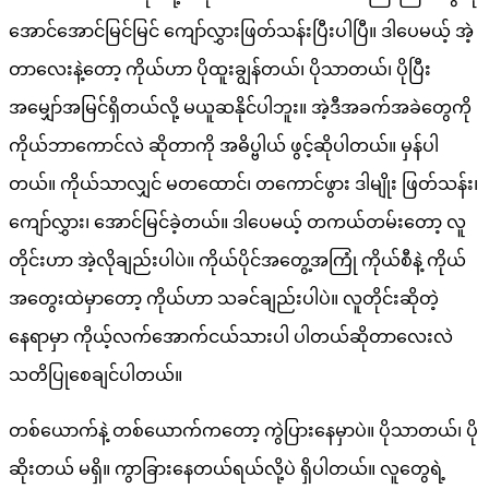
အောင်အောင်မြင်မြင် ကျော်လွှားဖြတ်သန်းပြီးပါပြီ။ ဒါပေမယ့် အဲ့
တာလေးနဲ့တော့ ကိုယ်ဟာ ပိုထူးချွန်တယ်၊ ပိုသာတယ်၊ ပိုပြီး
အမျှော်အမြင်ရှိတယ်လို့ မယူဆနိုင်ပါဘူး။ အဲ့ဒီအခက်အခဲတွေကို
ကိုယ်ဘာကောင်လဲ ဆိုတာကို အဓိပ္ဗါယ် ဖွင့်ဆိုပါတယ်။ မှန်ပါ
တယ်။ ကိုယ်သာလျှင် မတထောင်၊ တကောင်ဖွား ဒါမျိုး ဖြတ်သန်း၊
ကျော်လွှား၊ အောင်မြင်ခဲ့တယ်။ ဒါပေမယ့် တကယ်တမ်းတော့ လူ
တိုင်းဟာ အဲ့လိုချည်းပါပဲ။ ကိုယ်ပိုင်အတွေ့အကြုံ ကိုယ်စီနဲ့ ကိုယ်
အတွေးထဲမှာတော့ ကိုယ်ဟာ သခင်ချည်းပါပဲ။ လူတိုင်းဆိုတဲ့
နေရာမှာ ကိုယ့်လက်အောက်ငယ်သားပါ ပါတယ်ဆိုတာလေးလဲ
သတိပြုစေချင်ပါတယ်။
တစ်ယောက်နဲ့ တစ်ယောက်ကတော့ ကွဲပြားနေမှာပဲ။ ပိုသာတယ်၊ ပို
ဆိုးတယ် မရှိ။ ကွာခြားနေတယ်ရယ်လို့ပဲ ရှိပါတယ်။ လူတွေရဲ့