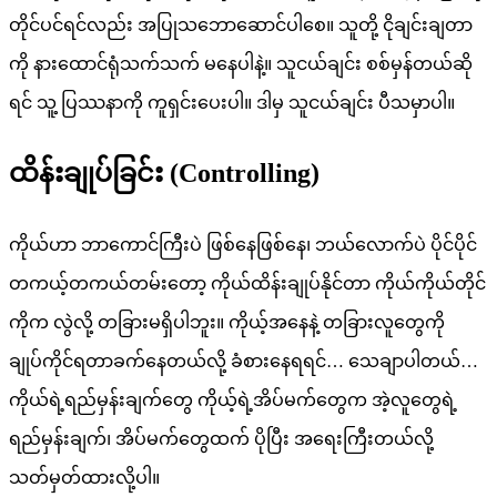
တိုင်ပင်ရင်လည်း အပြုသဘောဆောင်ပါစေ။ သူတို့ ငိုချင်းချတာ
ကို နားထောင်ရုံသက်သက် မနေပါနဲ့။ သူငယ်ချင်း စစ်မှန်တယ်ဆို
ရင် သူ့ ပြဿနာကို ကူရှင်းပေးပါ။ ဒါမှ သူငယ်ချင်း ပီသမှာပါ။
ထိန်းချုပ်ခြင်း (Controlling)
ကိုယ်ဟာ ဘာကောင်ကြီးပဲ ဖြစ်နေဖြစ်နေ၊ ဘယ်လောက်ပဲ ပိုင်ပိုင်
တကယ့်တကယ်တမ်းတော့ ကိုယ်ထိန်းချုပ်နိုင်တာ ကိုယ်ကိုယ်တိုင်
ကိုက လွဲလို့ တခြားမရှိပါဘူး။ ကိုယ့်အနေနဲ့ တခြားလူတွေကို
ချုပ်ကိုင်ရတာခက်နေတယ်လို့ ခံစားနေရရင်… သေချာပါတယ်…
ကိုယ်ရဲ့ရည်မှန်းချက်တွေ ကိုယ့်ရဲ့အိပ်မက်တွေက အဲ့လူတွေရဲ့
ရည်မှန်းချက်၊ အိပ်မက်တွေထက် ပိုပြီး အရေးကြီးတယ်လို့
သတ်မှတ်ထားလို့ပါ။