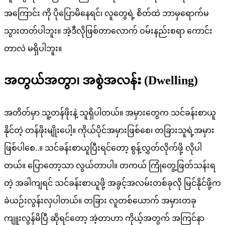
အကြောင်း ကို ပိုပြောမိနေရင်၊ လူတွေရဲ့ စိတ်ထဲ ဘာမှရောက်မ
သွားတတ်ပါဘူး။ အဲ့ဒီလိုဖြစ်တာလောက် ဝမ်းနည်းစရာ ကောင်း
တာလဲ မရှိပါဘူး။
အတွယ်အတွာ၊ အစွဲအလန်း (Dwelling)
အတိတ်မှာ သူ့တန်ဖိုးနဲ့ သူရှိပါတယ်။ အမှားတွေက သင်ခန်းစာယူ
နိုင်တဲ့ တန်ဖိုးမျိုးပေါ့။ ကိုယ်ပိုင်အမှားဖြစ်စေ၊ တခြားသူရဲ့အမှား
ဖြစ်ပါစေ..။ သင်ခန်းစာယူပြီးရင်တော့ စွန့်လွှတ်လိုက်ဖို့ လိုပါ
တယ်။ ပြောတော့သာ လွယ်တာပါ။ တကယ် ကြုံတွေ့ဖြတ်သန်းရ
တဲ့ အခါကျရင် သင်ခန်းစာယူဖို့ အခွင့်အလမ်းတစ်ခုလို မြင်နိုင်ဖို့က
ခဲယဉ်းလွန်းလှပါတယ်။ တခြား လူတစ်ယောက် အမှားတခု
ကျူးလွန်မိပြီ ဆိုရင်တော့ အဲ့တာဟာ ကိုယ့်အတွက် အကြင်နာ