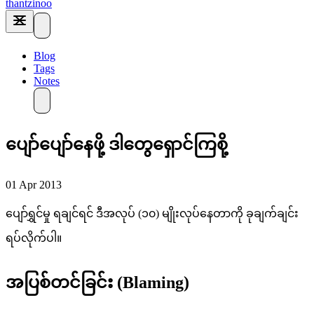
thantzinoo
Blog
Tags
Notes
ပျော်ပျော်နေဖို့ ဒါတွေရှောင်ကြစို့
01 Apr 2013
ပျော်ရွှင်မှု ရချင်ရင် ဒီအလုပ် (၁၀) မျိုးလုပ်နေတာကို ခုချက်ချင်း
ရပ်လိုက်ပါ။
အပြစ်တင်ခြင်း (Blaming)