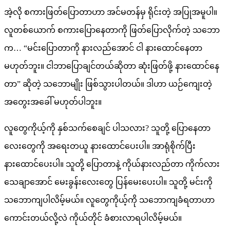
အဲ့လို စကားဖြတ်ပြောတာဟာ အင်မတန်မှ ရိုင်းတဲ့ အပြုအမူပါ။
လူတစ်ယောက် စကားပြောနေတာကို ဖြတ်ပြောလိုက်တဲ့ သဘော
က… “မင်းပြောတာကို နားလည်အောင် ငါ နားထောင်နေတာ
မဟုတ်ဘူး။ ငါဘာပြောချင်တယ်ဆိုတာ ဆုံးဖြတ်ဖို့ နားထောင်နေ
တာ” ဆိုတဲ့ သဘောမျိုး ဖြစ်သွားပါတယ်။ ဒါဟာ ယဉ်ကျေးတဲ့
အတွေးအခေါ် မဟုတ်ပါဘူး။
လူတွေကိုယ့်ကို နှစ်သက်စေချင် ပါသလား? သူတို့ ပြောနေတာ
လေးတွေကို အရေးတယူ နားထောင်ပေးပါ။ အာရုံစိုက်ပြီး
နားထောင်ပေးပါ။ သူတို့ ပြောတာနဲ့ ကိုယ်နားလည်တာ ကိုက်လား
သေချာအောင် မေးခွန်းလေးတွေ ပြန်မေးပေးပါ။ သူတို့ မင်းကို
သဘောကျပါလိမ့်မယ်။ လူတွေကိုယ့်ကို သဘောကျခံရတာဟာ
ကောင်းတယ်လို့လဲ ကိုယ်တိုင် ခံစားလာရပါလိမ့်မယ်။