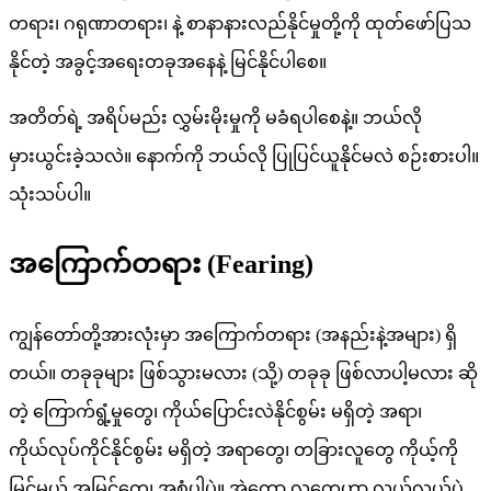
တရား၊ ဂရုဏာတရား၊ နဲ့ စာနာနားလည်နိုင်မှုတို့ကို ထုတ်ဖော်ပြသ
နိုင်တဲ့ အခွင့်အရေးတခုအနေနဲ့ မြင်နိုင်ပါစေ။
အတိတ်ရဲ့ အရိပ်မည်း လွှမ်းမိုးမှုကို မခံရပါစေနဲ့။ ဘယ်လို
မှားယွင်းခဲ့သလဲ။ နောက်ကို ဘယ်လို ပြုပြင်ယူနိုင်မလဲ စဉ်းစားပါ။
သုံးသပ်ပါ။
အကြောက်တရား (Fearing)
ကျွန်တော်တို့အားလုံးမှာ အကြောက်တရား (အနည်းနဲ့အများ) ရှိ
တယ်။ တခုခုများ ဖြစ်သွားမလား (သို့) တခုခု ဖြစ်လာပါ့မလား ဆို
တဲ့ ကြောက်ရွံ့မှုတွေ၊ ကိုယ်ပြောင်းလဲနိုင်စွမ်း မရှိတဲ့ အရာ၊
ကိုယ်လုပ်ကိုင်နိုင်စွမ်း မရှိတဲ့ အရာတွေ၊ တခြားလူတွေ ကိုယ့်ကို
မြင်မယ့် အမြင်တွေ၊ အစုံပါပဲ။ အဲ့တော့ လူတွေဟာ လွယ်လွယ်ပဲ