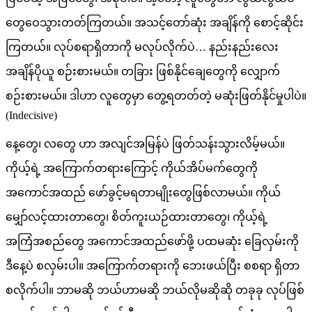
တွေဝေသွားတတ်ကြတယ်။ အသင့်တော်ဆုံး အချိန်ကို စောင့်ဆိုင်း
ကြတယ်။ လုပ်စရာရှိတာကို မလုပ်လိုက်ပဲ… နည်းနည်းလေး
အချိန်ပိုယူ စဉ်းစားမယ်။ တခြား ဖြစ်နိုင်ချေတွေကို လျှောက်
စဉ်းစားမယ်။ ဒါဟာ လူတွေမှာ တွေ့ရတတ်တဲ့ မဆုံးဖြတ်နိုင်မှုပါပဲ။
(Indecisive)
နေ့တွေ၊ လတွေ ဟာ အလျင်အမြန်ပဲ ဖြတ်သန်းသွားလိမ့်မယ်။
ကိုယ့်ရဲ့ အကြောက်တရားကြောင့် ကိုယ်အိပ်မက်တွေကို
အကောင်အထည် ဖော်ခွင့်မရတာမျိုးတွေဖြစ်လာမယ်။ ကိုယ်
မျှော်လင့်ထားတာတွေ၊ စိတ်ကူးယဉ်ထားတာတွေ၊ ကိုယ့်ရဲ့
အကြံအစည်တွေ အကောင်အထည်ဖော်ဖို့ ပထမဆုံး ခြေလှမ်းကို
ဒီနေ့ပဲ စလှမ်းပါ။ အကြောက်တရားကို ဘေးဖယ်ပြီး စစရာ ရှိတာ
စလိုက်ပါ။ ဘာမဆို ဘယ်ဟာမဆို ဘယ်လိုမဆိုဆို တခုခု လုပ်ဖြစ်